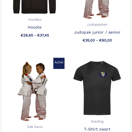
Hoodies
Judopakken
Hoodie
Judopak junior / senior
€
29,95
-
€
37,45
€
35,00
-
€
90,00
Prijsklasse:
Prijsklasse:
Actie!
€10,00
€17,95
tot
tot
€20,00
€24,45
Kleding
2de kans
T-Shirt zwart