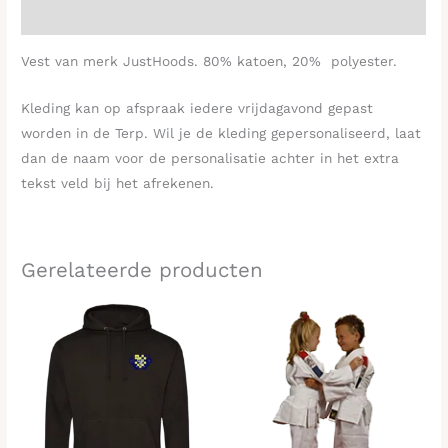
Beoordelingen (0)
Vest van merk JustHoods. 80% katoen, 20% polyester.
Kleding kan op afspraak iedere vrijdagavond gepast
worden in de Terp. Wil je de kleding gepersonaliseerd, laat
dan de naam voor de personalisatie achter in het extra
tekst veld bij het afrekenen.
Gerelateerde producten
Prijsklasse:
Prijsklasse:
€29,95
€35,00
tot
tot
€37,45
€90,00