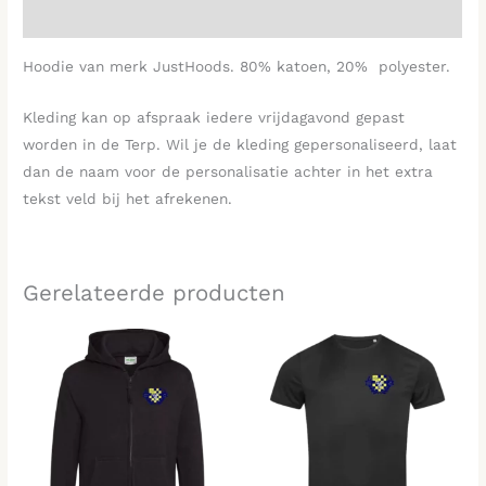
Beoordelingen (0)
Hoodie van merk JustHoods. 80% katoen, 20% polyester.
Kleding kan op afspraak iedere vrijdagavond gepast
worden in de Terp. Wil je de kleding gepersonaliseerd, laat
dan de naam voor de personalisatie achter in het extra
tekst veld bij het afrekenen.
Gerelateerde producten
Prijsklasse:
Prijsklasse:
€29,95
€17,95
tot
tot
€37,45
€24,45