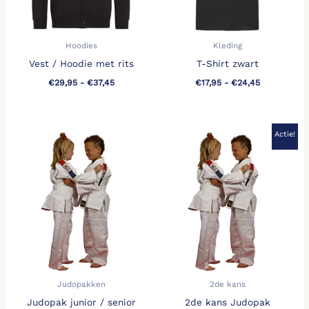
Hoodies
Kleding
Vest / Hoodie met rits
T-Shirt zwart
€
29,95
-
€
37,45
€
17,95
-
€
24,45
Prijsklasse:
Prijsklasse:
Actie!
€35,00
€10,00
tot
tot
€90,00
€20,00
Judopakken
2de kans
Judopak junior / senior
2de kans Judopak